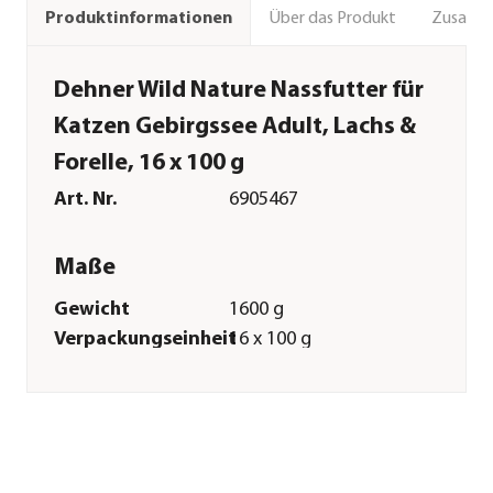
Über das Produkt
Zusamm
Produktinformationen
Dehner Wild Nature Nassfutter für
Katzen Gebirgssee Adult, Lachs &
Forelle, 16 x 100 g
Art. Nr.
6905467
Maße
Gewicht
1600 g
Verpackungseinheit
16 x 100 g
Merkmale
Sorte
Lachs|Forelle
Futterart
Nassfutter
Spezialfutter
Getreidefrei|Glutenfrei|Allergik