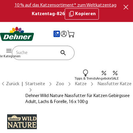
10 % auf das Katzensortiment* zum Weltkatzentag
Katzentag-826
Kopieren
lle Kategorien
Tipps & Trends
Angebote
SALE
Zurück
Startseite
Zoo
Katze
Nassfutter Katze
Dehner Wild Nature Nassfutter für Katzen Gebirgssee
Adult, Lachs & Forelle, 16 x 100 g