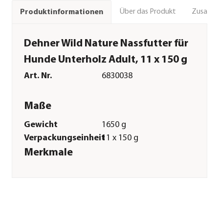
Über das Produkt
Zusamm
Produktinformationen
Dehner Wild Nature Nassfutter für
Hunde Unterholz Adult, 11 x 150 g
Art. Nr.
6830038
Maße
Gewicht
1650 g
Verpackungseinheit
11 x 150 g
Merkmale
Sorte
Wildschwein
Futterart
Nassfutter
Spezialfutter
Getreidefrei|Glutenfrei|Allergik
Verpackung
Schale