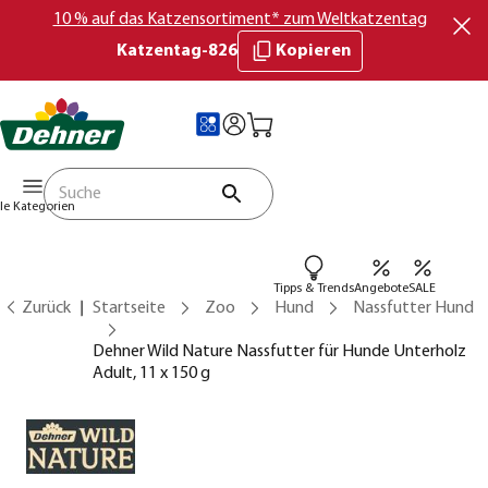
10 % auf das Katzensortiment* zum Weltkatzentag
Katzentag-826
Kopieren
lle Kategorien
Tipps & Trends
Angebote
SALE
Zurück
Startseite
Zoo
Hund
Nassfutter Hund
Dehner Wild Nature Nassfutter für Hunde Unterholz
Adult, 11 x 150 g