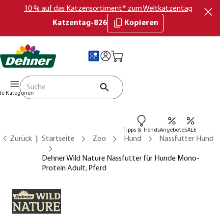
10 % auf das Katzensortiment* zum Weltkatzentag
Katzentag-826
Kopieren
lle Kategorien
Tipps & Trends
Angebote
SALE
Zurück
Startseite
Zoo
Hund
Nassfutter Hund
Dehner Wild Nature Nassfutter für Hunde Mono-
Protein Adult, Pferd