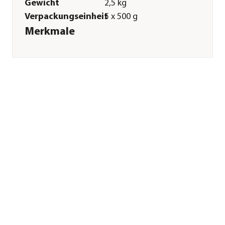
Gewicht
2,5 kg
Verpackungseinheit
5 x 500 g
Merkmale
Sorte
Pferd
Futterart
Nassfutter
Spezialfutter
Getreidefrei|Glutenfrei|Allergi
/ Singleprotein
Verpackung
Beutel
Sonstiges
Marke
Dehner Wild Nature
Tierart
Hunde
Lebensphase
Adult
Herstellerangaben
Land
Deutschland
Firma
Dehner