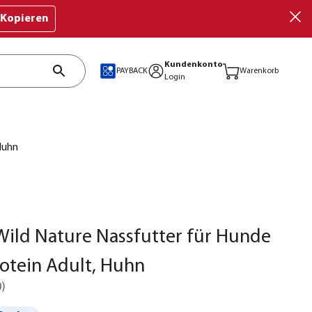
Kopieren
Kundenkonto
PAYBACK
Warenkorb
Login
Huhn
ild Nature Nassfutter für Hunde
otein Adult, Huhn
0
)