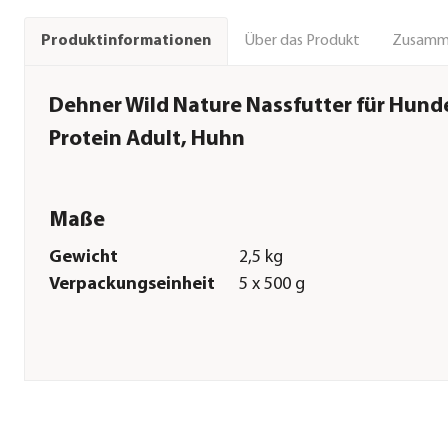
Über das Produkt
Zusamm
Produktinformationen
Dehner Wild Nature Nassfutter für Hun
Protein Adult, Huhn
Maße
Gewicht
2,5 kg
Verpackungseinheit
5 x 500 g
Sonstiges
Marke
Dehner Wild Nature