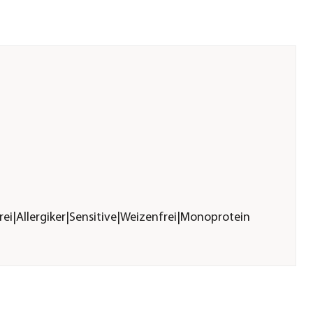
rei|Allergiker|Sensitive|Weizenfrei|Monoprotein