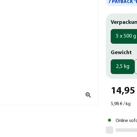
7 PAYBACK °
Verpackun
5 x 500 g
Gewicht
2,5 kg
14,95
5,98 €
/
kg
Online sof