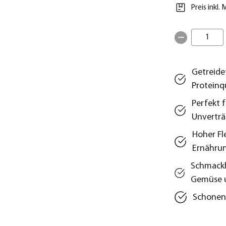
Preis inkl.
1
Getreide
Proteinq
Perfekt f
Unverträ
Hoher Fl
Ernähru
Schmackh
Gemüse 
Schonend