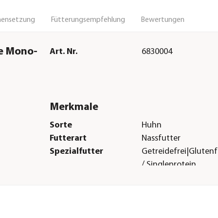
ensetzung
Fütterungsempfehlung
Bewertungen
de Mono-
Art. Nr.
6830004
Merkmale
Sorte
Huhn
Futterart
Nassfutter
Spezialfutter
Getreidefrei|Glutenf
/ Singleprotein
Verpackung
Beutel
Herstellerangaben
Land
Deutschland