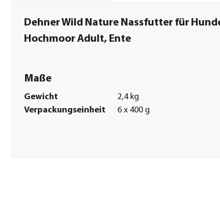
Dehner Wild Nature Nassfutter für Hund
Hochmoor Adult, Ente
Maße
Gewicht
2,4 kg
Verpackungseinheit
6 x 400 g
Sonstiges
Marke
Dehner Wild Nature
Tierart
Hunde
Lebensphase
Adult