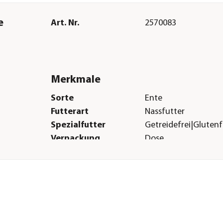
e
Art. Nr.
2570083
Merkmale
Sorte
Ente
Futterart
Nassfutter
Spezialfutter
Getreidefrei|Glutenfr
Verpackung
Dose
Herstellerangaben
Land
Deutschland
Firma
Dehner Gartencent
Co. KG
E-Mail
service@dehner.de