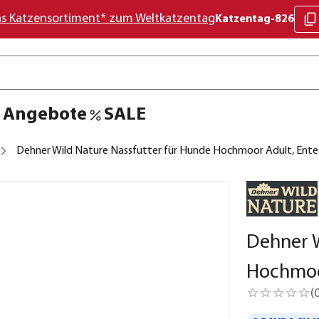
as Katzensortiment* zum Weltkatzentag
Katzentag-826
Angebote
SALE
Dehner Wild Nature Nassfutter für Hunde Hochmoor Adult, Ente
Dehner W
Hochmoo
(