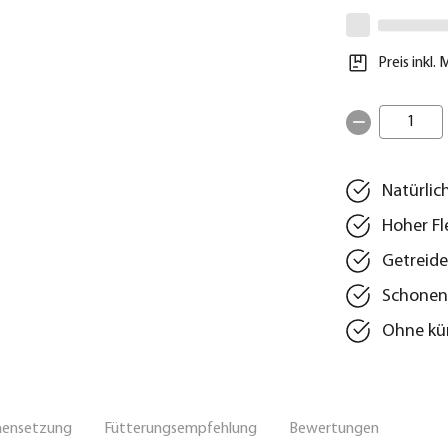
Preis inkl.
1
Natürlic
Hoher Fl
Getreide
Schonend
Ohne kün
ensetzung
Fütterungsempfehlung
Bewertungen