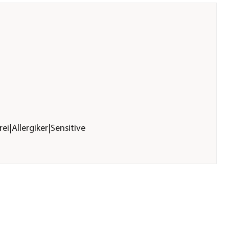
ei|Allergiker|Sensitive
er GmbH &