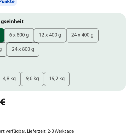
Punkte
gseinheit
6 x 800 g
12 x 400 g
24 x 400 g
g
24 x 800 g
4,8 kg
9,6 kg
19,2 kg
 €
ort verfügbar, Lieferzeit: 2-3 Werktage