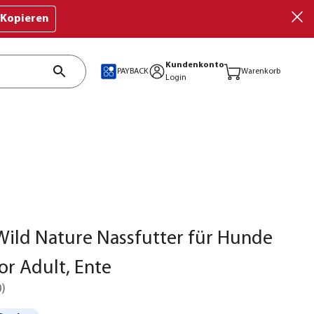
Kopieren
Kundenkonto
PAYBACK
Warenkorb
Login
ild Nature Nassfutter für Hunde
r Adult, Ente
0
)