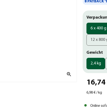
8 PAYBACK °
Verpackun
6 x 400 g
12 x 800 
Gewicht
2,4 kg
16,74
6,98 €
/
kg
Online sof