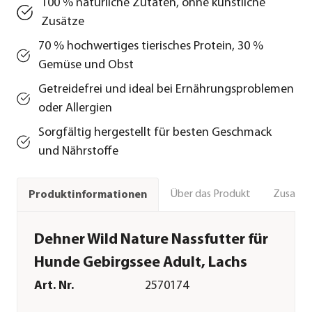
100 % natürliche Zutaten, ohne künstliche
Zusätze
70 % hochwertiges tierisches Protein, 30 %
Gemüse und Obst
Getreidefrei und ideal bei Ernährungsproblemen
oder Allergien
Sorgfältig hergestellt für besten Geschmack
und Nährstoffe
Über das Produkt
Zusamm
Produktinformationen
Dehner Wild Nature Nassfutter für
Hunde Gebirgssee Adult, Lachs
Art. Nr.
2570174