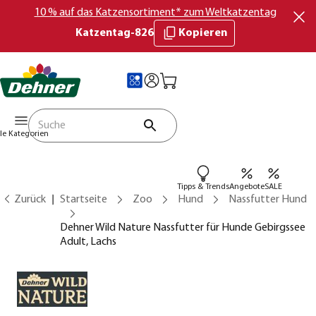
10 % auf das Katzensortiment* zum Weltkatzentag
Katzentag-826
Kopieren
lle Kategorien
Tipps & Trends
Angebote
SALE
Zurück
Startseite
Zoo
Hund
Nassfutter Hund
Dehner Wild Nature Nassfutter für Hunde Gebirgssee
Adult, Lachs