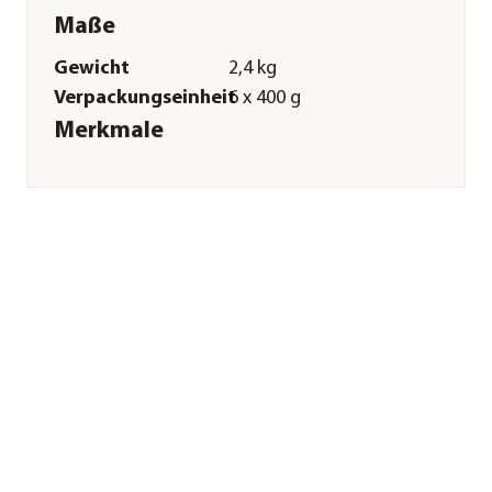
Maße
Gewicht
2,4 kg
Verpackungseinheit
6 x 400 g
Merkmale
Sorte
Lachs
Futterart
Nassfutter
Spezialfutter
Getreidefrei|Glutenfrei|Allergik
Verpackung
Dose
Sonstiges
Marke
Dehner Wild Nature
Tierart
Hunde
Lebensphase
Adult
Herstellerangaben
Land
Deutschland