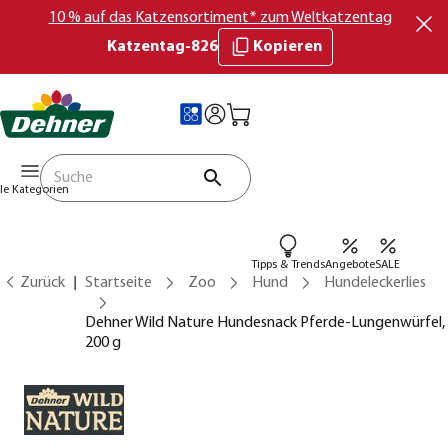
10 % auf das Katzensortiment* zum Weltkatzentag
Katzentag-826
Kopieren
lle Kategorien
Tipps & Trends
Angebote
SALE
Zurück
Startseite
Zoo
Hund
Hundeleckerlies
Dehner Wild Nature Hundesnack Pferde-Lungenwürfel,
200 g