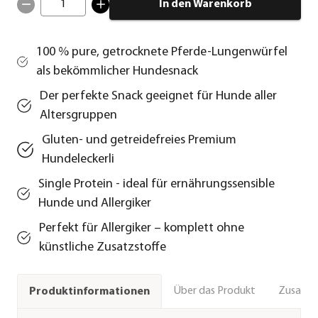
1
In den Warenkorb
100 % pure, getrocknete Pferde-Lungenwürfel
als bekömmlicher Hundesnack
Der perfekte Snack geeignet für Hunde aller
Altersgruppen
Gluten- und getreidefreies Premium
Hundeleckerli
Single Protein - ideal für ernährungssensible
Hunde und Allergiker
Perfekt für Allergiker – komplett ohne
künstliche Zusatzstoffe
Über das Produkt
Zusamm
Produktinformationen