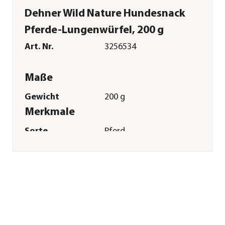
Dehner Wild Nature Hundesnack
Pferde-Lungenwürfel, 200 g
Art. Nr.
3256534
Maße
Gewicht
200 g
Merkmale
Sorte
Pferd
Futterart
Kausnack
Spezialfutter
Getreidefrei|Glutenfrei|Allergi
/ Singleprotein
Sonstiges
Marke
Dehner Wild Nature
Tierart
Hunde