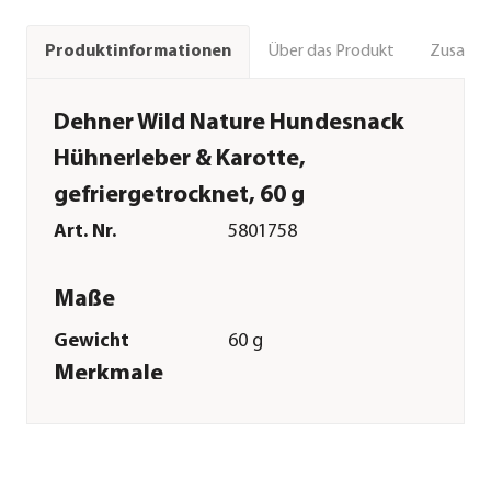
Über das Produkt
Zusamm
Produktinformationen
Dehner Wild Nature Hundesnack
Hühnerleber & Karotte,
gefriergetrocknet, 60 g
Art. Nr.
5801758
Maße
Gewicht
60 g
Merkmale
Sorte
Hühnerleber|Karotten
Futterart
Kausnack
Spezialfutter
Allergiker|Getreidefrei|Glutenf