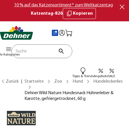
10 % auf das Katzensortiment* zum Weltkatzentag
Katzentag-826
Kopieren
lle Kategorien
Tipps & Trends
Angebote
SALE
Zurück
Startseite
Zoo
Hund
Hundeleckerlies
Dehner Wild Nature Hundesnack Hühnerleber &
Karotte, gefriergetrocknet, 60 g