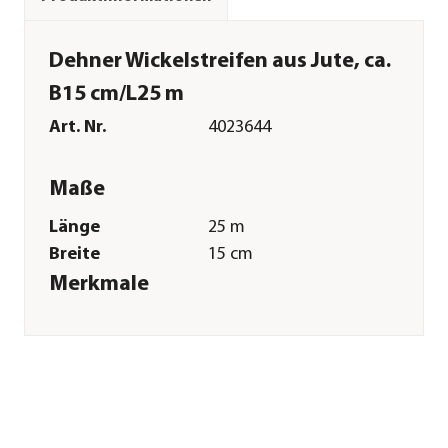
Dehner Wickelstreifen aus Jute, ca.
B15 cm/L25 m
Art. Nr.
4023644
Maße
Länge
25 m
Breite
15 cm
Merkmale
Farbe
Beige
Materialien
Jute
Inhalt
1 Stück
Sonstiges
Marke
Dehner