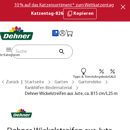
10 % auf das Katzensortiment* zum Weltkatzentag
Katzentag-826
Kopieren
lle Kategorien
Tipps & Trends
Angebote
SALE
Zurück
Startseite
Garten
Gartendeko
Rankhilfen Bindematerial
Dehner Wickelstreifen aus Jute, ca. B15 cm/L25 m