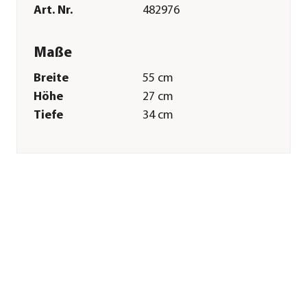
Art. Nr.
482976
Maße
Breite
55 cm
Höhe
27 cm
Tiefe
34 cm
Gewicht
1 kg
Merkmale
Materialien
Weide
Form
Oval
Sonstiges
Marke
Dehner
Qualität
Markenqualität
Herstellerangaben