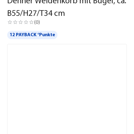
Dehner Weidenkorb mit Bügel, ca.
B55/H27/T34 cm
(
0
)
12 PAYBACK °Punkte