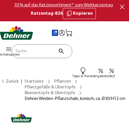
10 % auf das Katzensortiment* zum Weltkatzentag
Katzentag-826
Kopieren
lle Kategorien
Tipps & Trends
Angebote
SALE
Zurück
Startseite
Pflanzen
Pflanzgefäße & Übertöpfe
Blumentöpfe & Übertöpfe
Dehner Weiden-Pflanzschale, konisch, ca. Ø30/H12 cm