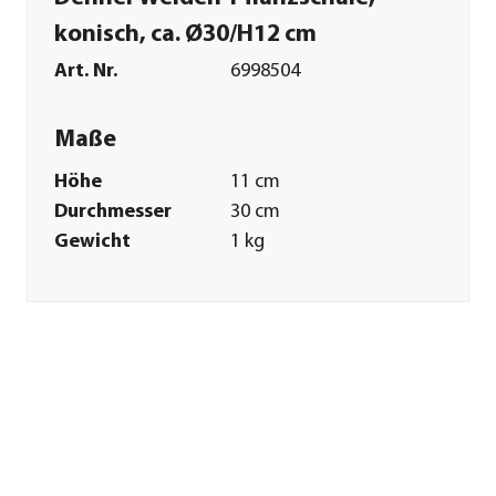
konisch, ca. Ø30/H12 cm
Art. Nr.
6998504
Maße
Höhe
11 cm
Durchmesser
30 cm
Gewicht
1 kg
Innenmaß Höhe
10 cm
Innenmaß
25 cm
Durchmesser
Innenmaß
20 cm
Bodendurchmesser
Außenmaß
24 cm
Bodendurchmesser
Merkmale