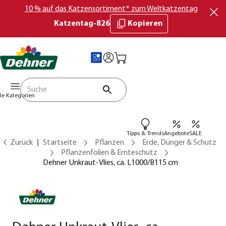
10 % auf das Katzensortiment* zum Weltkatzentag
Katzentag-826
Kopieren
lle Kategorien
Tipps & Trends
Angebote
SALE
Zurück
Startseite
Pflanzen
Erde, Dünger & Schutz
Pflanzenfolien & Ernteschutz
Dehner Unkraut-Vlies, ca. L1000/B115 cm