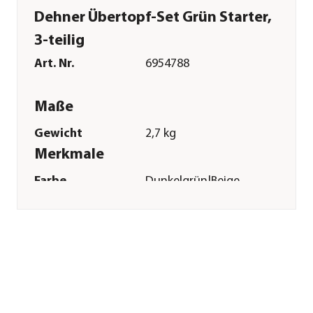
Dehner Übertopf-Set Grün Starter,
3-teilig
Art. Nr.
6954788
Maße
Gewicht
2,7 kg
Merkmale
Farbe
Dunkelgrün|Beige
Materialien
Keramik|Wasserhyazinthe
Ausführung
Topf
Form
Rund
Einsatzbereich
Indoor
Sonstiges
Marke
Dehner