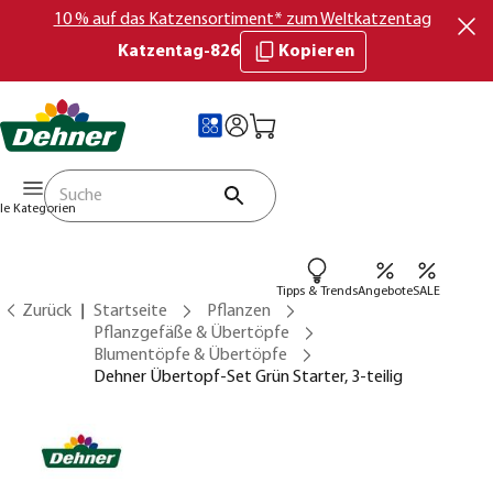
10 % auf das Katzensortiment* zum Weltkatzentag
Katzentag-826
Kopieren
lle Kategorien
Tipps & Trends
Angebote
SALE
Zurück
Startseite
Pflanzen
Pflanzgefäße & Übertöpfe
Blumentöpfe & Übertöpfe
Dehner Übertopf-Set Grün Starter, 3-teilig