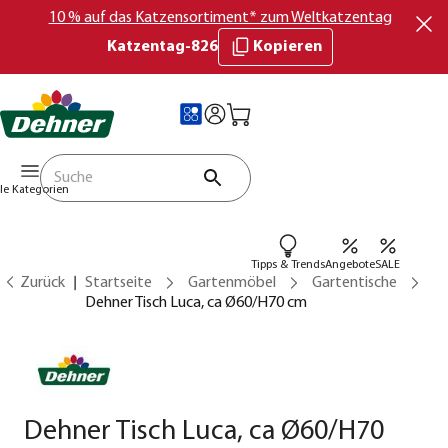
10 % auf das Katzensortiment* zum Weltkatzentag
Katzentag-826
Kopieren
lle Kategorien
Tipps & Trends
Angebote
SALE
Zurück
Startseite
Gartenmöbel
Gartentische
Dehner Tisch Luca, ca Ø60/H70 cm
Dehner Tisch Luca, ca Ø60/H70