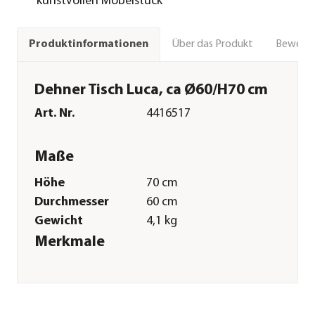
kunstvollen Möbelstück
Über das Produkt
Bewert
Produktinformationen
Dehner Tisch Luca, ca Ø60/H70 cm
Art. Nr.
4416517
Maße
Höhe
70 cm
Durchmesser
60 cm
Gewicht
4,1 kg
Merkmale
Farbe
Weiß
Materialien
Metall
Oberfläche
Pulver-Beschichtung