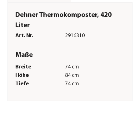
Dehner Thermokomposter, 420
Liter
Art. Nr.
2916310
Maße
Breite
74 cm
Höhe
84 cm
Tiefe
74 cm
Volumen
420 l
Merkmale
Farbe
Grün
Materialien
Kunststoff
Besonderheiten
aus recycelten
Materialien