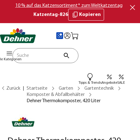
10 % auf das Katzensortiment* zum Weltkatzentag
Katzentag-826
Kopieren
lle Kategorien
Tipps & Trends
Angebote
SALE
Zurück
Startseite
Garten
Gartentechnik
Komposter & Abfallbehälter
Dehner Thermokomposter, 420 Liter