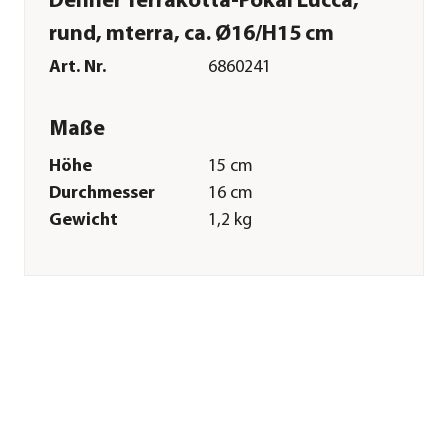
Dehner Terrakotta-Pokal Lucca,
rund, mterra, ca. Ø16/H15 cm
Art. Nr.
6860241
Maße
Höhe
15 cm
Durchmesser
16 cm
Gewicht
1,2 kg
Innenmaß Höhe
13,5 cm
Innenmaß
12 cm
Durchmesser
Merkmale
Farbe
Hellbraun
Materialien
Terrakotta
Form
Rund