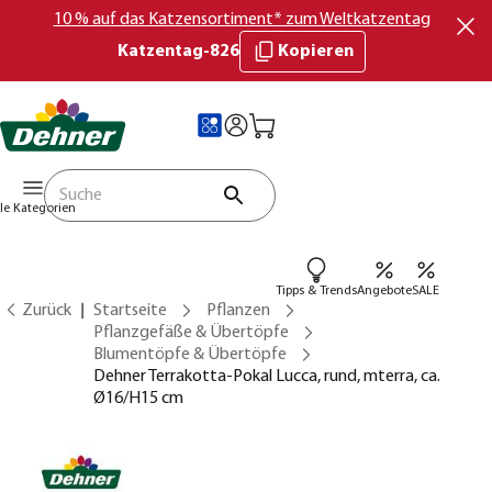
10 % auf das Katzensortiment* zum Weltkatzentag
Katzentag-826
Kopieren
lle Kategorien
Tipps & Trends
Angebote
SALE
Zurück
Startseite
Pflanzen
Pflanzgefäße & Übertöpfe
Blumentöpfe & Übertöpfe
Dehner Terrakotta-Pokal Lucca, rund, mterra, ca.
Ø16/H15 cm