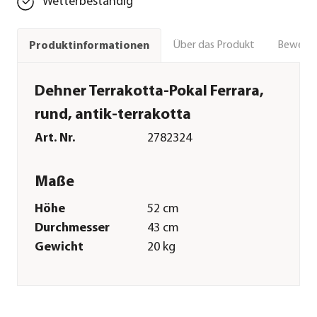
Wetterbeständig
Über das Produkt
Bewert
Produktinformationen
Dehner Terrakotta-Pokal Ferrara,
rund, antik-terrakotta
Art. Nr.
2782324
Maße
Höhe
52 cm
Durchmesser
43 cm
Gewicht
20 kg
Merkmale
Farbe
Terrakotta
Materialien
Terrakotta