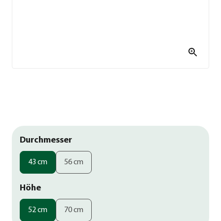
Durchmesser
43 cm
56 cm
Höhe
52 cm
70 cm