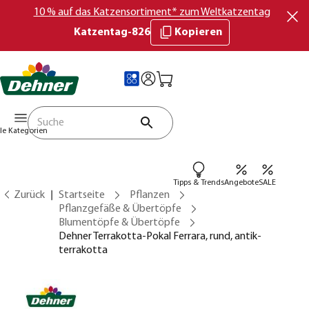
10 % auf das Katzensortiment* zum Weltkatzentag
Katzentag-826
Kopieren
lle Kategorien
Tipps & Trends
Angebote
SALE
Zurück
Startseite
Pflanzen
Pflanzgefäße & Übertöpfe
Blumentöpfe & Übertöpfe
Dehner Terrakotta-Pokal Ferrara, rund, antik-
terrakotta