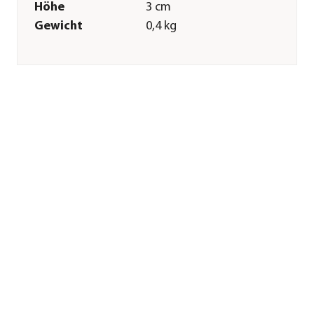
Höhe
3 cm
Gewicht
0,4 kg
Merkmale
Farbe
Terrakotta
Materialien
Terrakotta
Einsatzbereich
Outdoor
Sonstiges
Marke
Dehner
Qualität
Markenqualität
Herstellerangaben
Land
DE
Firma
Dehner
Gartencenter GmbH
& Co. KG
E-Mail
service@dehner.de