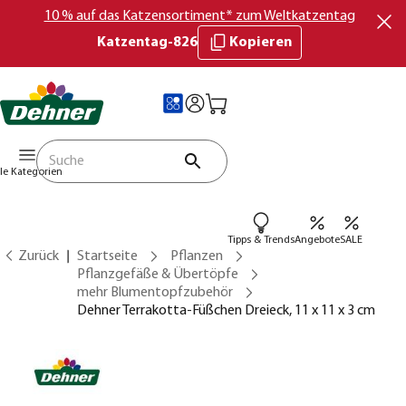
10 % auf das Katzensortiment* zum Weltkatzentag
Katzentag-826
Kopieren
lle Kategorien
Tipps & Trends
Angebote
SALE
Zurück
Startseite
Pflanzen
Pflanzgefäße & Übertöpfe
mehr Blumentopfzubehör
Dehner Terrakotta-Füßchen Dreieck, 11 x 11 x 3 cm