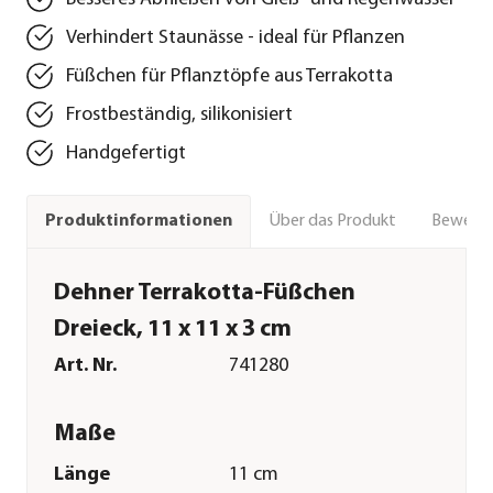
Verhindert Staunässe - ideal für Pflanzen
Füßchen für Pflanztöpfe aus Terrakotta
Frostbeständig, silikonisiert
Handgefertigt
Über das Produkt
Bewert
Produktinformationen
Dehner Terrakotta-Füßchen
Dreieck, 11 x 11 x 3 cm
Art. Nr.
741280
Maße
Länge
11 cm