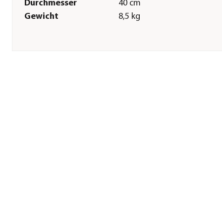
Durchmesser
40 cm
Gewicht
8,5 kg
Sonstiges
Marke
Dehner
Qualität
Markenqualität