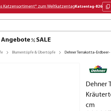
as Katzensortiment* zum Weltkatzentag
Katzentag-826
Angebote
SALE
fe
Blumentöpfe & Übertöpfe
Dehner Terrakotta-Erdbeer- 
Dehner T
Kräutert
cm