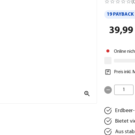
(
19 PAYBACK 
39,99
Online nic
Preis inkl.
1
Erdbeer-
Bietet v
Aus stab