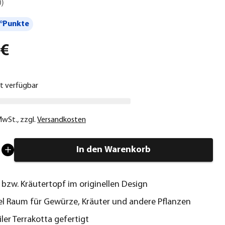
0
)
°Punkte
 €
ht verfügbar
 MwSt.
,
zzgl.
Versandkosten
In den Warenkorb
 bzw. Kräutertopf im originellen Design
iel Raum für Gewürze, Kräuter und andere Pflanzen
iler Terrakotta gefertigt