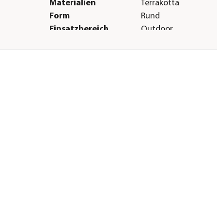
Materialien
Terrakotta
Form
Rund
Einsatzbereich
Outdoor
Herstellerangaben
Land
DE
Firma
Dehner Gartencent
Co. KG
E-Mail
service@dehner.de
Straße
Donauwörther Str.
Hausnummer
3-5
Postleitzahl
86641
Stadt
Rain