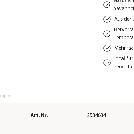
Natürlich
Savannen
Aus der 
Hervorr
Tempera
Mehrfac
Ideal fü
Feuchtig
ungen
Art. Nr.
2534634