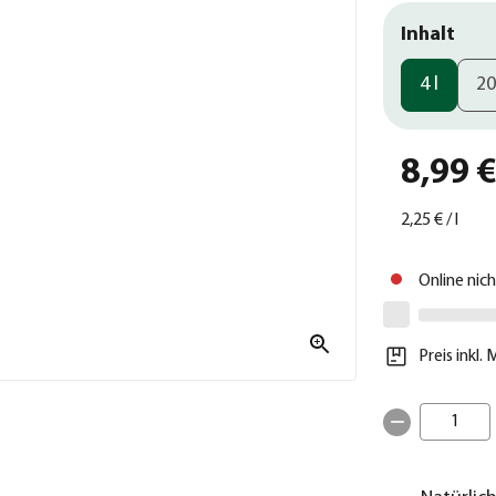
Inhalt
4 l
20
8,99 
2,25 €
/
l
Online nic
Preis inkl.
1