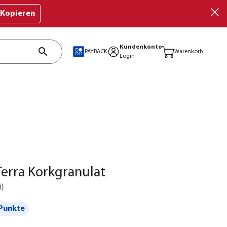
Kopieren
Kundenkonto
PAYBACK
Warenkorb
Login
erra Korkgranulat
0
)
Punkte