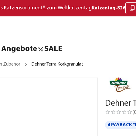
as Katzensortiment* zum Weltkatzentag
Katzentag-826
Angebote
SALE
um Zubehör
Dehner Terra Korkgranulat
Dehner T
(
4 PAYBACK °