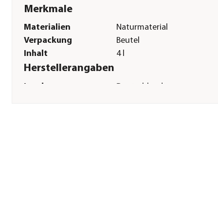
Merkmale
Materialien
Naturmaterial
Verpackung
Beutel
Inhalt
4 l
Herstellerangaben
Land
Deutschland
Firma
Dehner Gartencenter Gmb
Co. KG
E-Mail
service@dehner.de
Straße
Donauwörther Str.
Hausnummer
3-5
Postleitzahl
86641
Stadt
Rain