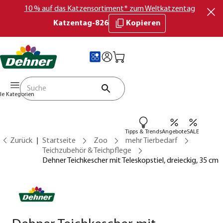
10 % auf das Katzensortiment* zum Weltkatzentag
Katzentag-826
Kopieren
lle Kategorien
Tipps & Trends
Angebote
SALE
Zurück
Startseite
Zoo
mehr Tierbedarf
Teichzubehör & Teichpflege
Dehner Teichkescher mit Teleskopstiel, dreieckig, 35 cm