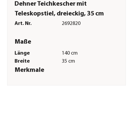
Dehner Teichkescher mit
Teleskopstiel, dreieckig, 35 cm
Art. Nr.
2692820
Maße
Länge
140 cm
Breite
35 cm
Merkmale
Farbe
Schwarz|Silber
Materialien
Aluminium|Nylon
Sonstiges
Marke
Dehner
Herstellerangaben
Land
DE