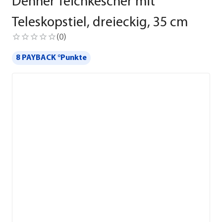
Dehner Teichkescher mit
Teleskopstiel, dreieckig, 35 cm
(
0
)
8 PAYBACK °Punkte