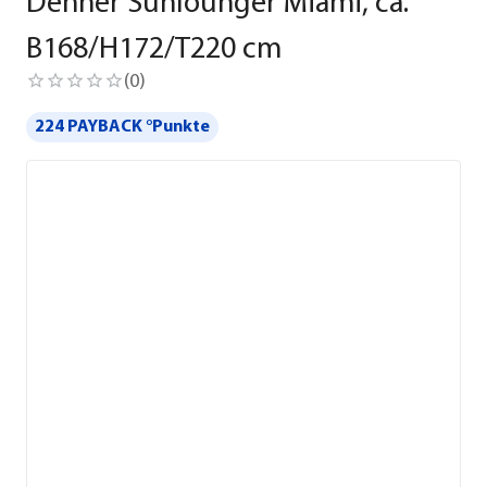
Dehner Sunlounger Miami, ca.
B168/H172/T220 cm
(
0
)
224 PAYBACK °Punkte