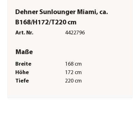
Dehner Sunlounger Miami, ca.
B168/H172/T220 cm
Art. Nr.
4422796
Maße
Breite
168 cm
Höhe
172 cm
Tiefe
220 cm
Gewicht
47 kg
Sitzfläche
B130 x T180 cm
Sitzhöhe
30 cm
Kissenstärke
10 cm
Merkmale
Farbe
Weiß|Grau