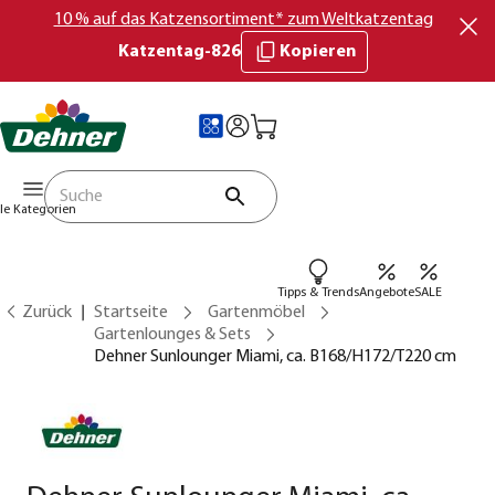
10 % auf das Katzensortiment* zum Weltkatzentag
Katzentag-826
Kopieren
lle Kategorien
Tipps & Trends
Angebote
SALE
Zurück
Startseite
Gartenmöbel
Gartenlounges & Sets
Dehner Sunlounger Miami, ca. B168/H172/T220 cm