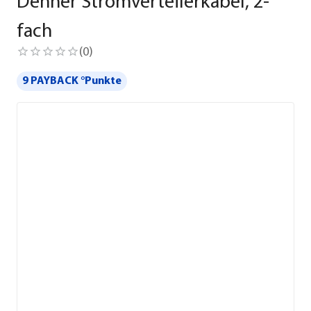
Dehner Stromverteilerkabel, 2-
fach
(
0
)
9 PAYBACK °Punkte