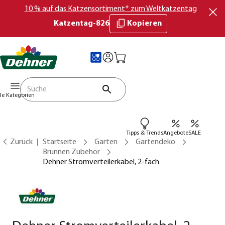
10 % auf das Katzensortiment* zum Weltkatzentag
Katzentag-826
Kopieren
lle Kategorien
Tipps & Trends
Angebote
SALE
Zurück
Startseite
Garten
Gartendeko
Brunnen Zubehör
Dehner Stromverteilerkabel, 2-fach