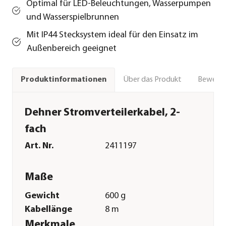
Optimal für LED-Beleuchtungen, Wasserpumpen
und Wasserspielbrunnen
Mit IP44 Stecksystem ideal für den Einsatz im
Außenbereich geeignet
Über das Produkt
Bewert
Produktinformationen
Dehner Stromverteilerkabel, 2-
fach
Art. Nr.
2411197
Maße
Gewicht
600 g
Kabellänge
8 m
Merkmale