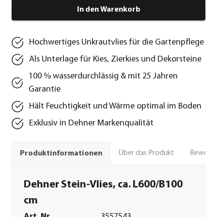
In den Warenkorb
Hochwertiges Unkrautvlies für die Gartenpflege
Als Unterlage für Kies, Zierkies und Dekorsteine
100 % wasserdurchlässig & mit 25 Jahren
Garantie
Hält Feuchtigkeit und Wärme optimal im Boden
Exklusiv in Dehner Markenqualität
Über das Produkt
Bewert
Produktinformationen
Dehner Stein-Vlies, ca. L600/B100
cm
Art. Nr.
3557543