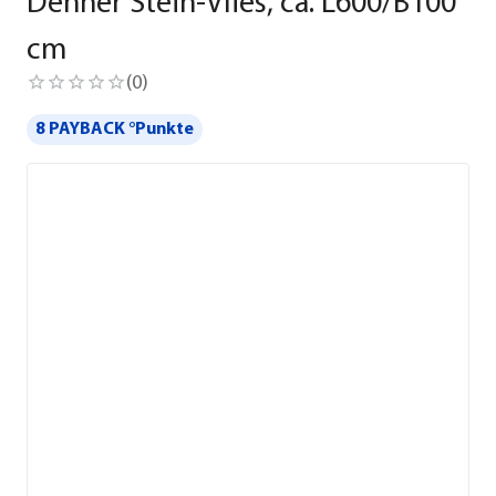
Dehner Stein-Vlies, ca. L600/B100
cm
(
0
)
8 PAYBACK °Punkte