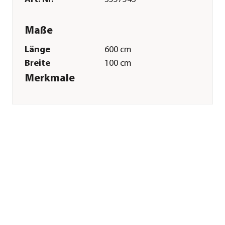
Maße
Länge
600 cm
Breite
100 cm
Merkmale
Farbe
Braun
Materialien
Vlies
Sonstiges
Marke
Dehner
Qualität
Markenqualität
Garantie
25 Jahr(e)
Herstellerangaben
Land
DE
Firma
Dehner