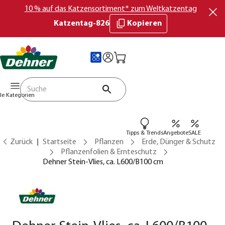
10 % auf das Katzensortiment* zum Weltkatzentag
Katzentag-826
Kopieren
lle Kategorien
Tipps & Trends
Angebote
SALE
Zurück
Startseite
Pflanzen
Erde, Dünger & Schutz
Pflanzenfolien & Ernteschutz
Dehner Stein-Vlies, ca. L600/B100 cm