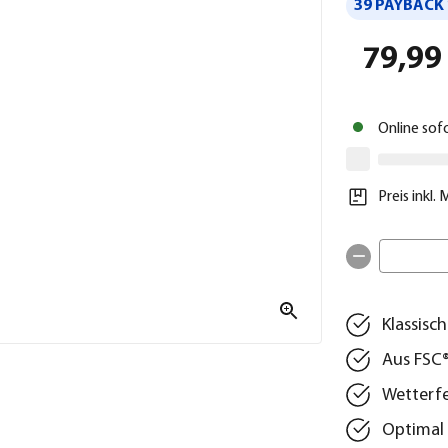
39 PAYBACK 
79,99
Online sof
Preis inkl.
Klassisc
Aus FSC®
Wetterfe
Optimal 