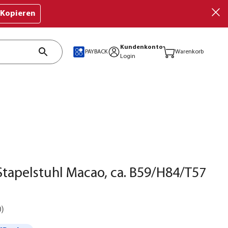
Kopieren
Kundenkonto
PAYBACK
Warenkorb
Login
tapelstuhl Macao, ca. B59/H84/T57
0
)