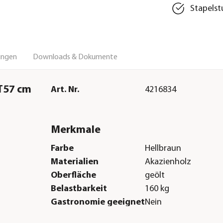
Stapelst
ungen
Downloads & Dokumente
T57 cm
Art. Nr.
4216834
Merkmale
Farbe
Hellbraun
Materialien
Akazienholz
Oberfläche
geölt
Belastbarkeit
160 kg
Gastronomie geeignet
Nein
Sonstiges