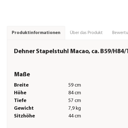
Über das Produkt
Bewert
Produktinformationen
Dehner Stapelstuhl Macao, ca. B59/H84/
Maße
Breite
59 cm
Höhe
84 cm
Tiefe
57 cm
Gewicht
7,9 kg
Sitzhöhe
44 cm
Pflege