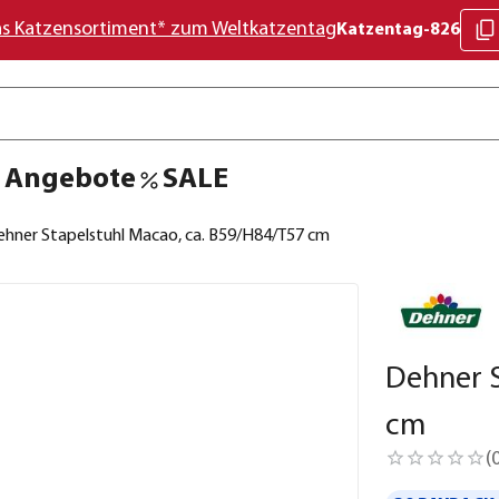
as Katzensortiment* zum Weltkatzentag
Katzentag-826
Angebote
SALE
ehner Stapelstuhl Macao, ca. B59/H84/T57 cm
Dehner S
cm
(