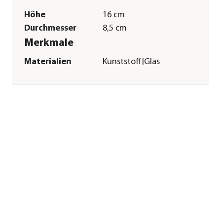
Höhe
16 cm
Durchmesser
8,5 cm
Merkmale
Materialien
Kunststoff|Glas
Sonstiges
Marke
Dehner
Qualität
Markenqualität
Herstellerangaben
Land
DE
Firma
Dehner
Gartencenter GmbH
& Co. KG
E-Mail
service@dehner.de
Straße
Donauwörther Str.