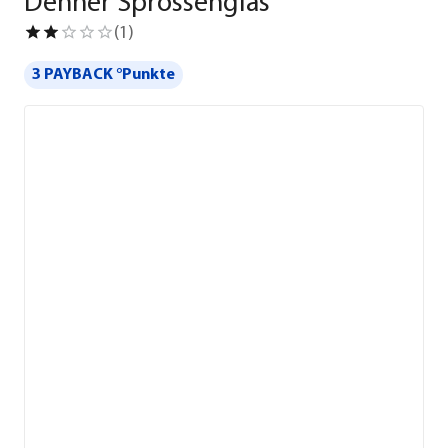
Dehner Sprossenglas
(
1
)
3 PAYBACK °Punkte