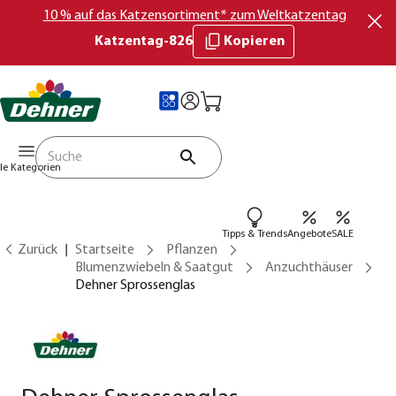
10 % auf das Katzensortiment* zum Weltkatzentag
Katzentag-826
Kopieren
lle Kategorien
Tipps & Trends
Angebote
SALE
Zurück
Startseite
Pflanzen
Blumenzwiebeln & Saatgut
Anzuchthäuser
Dehner Sprossenglas