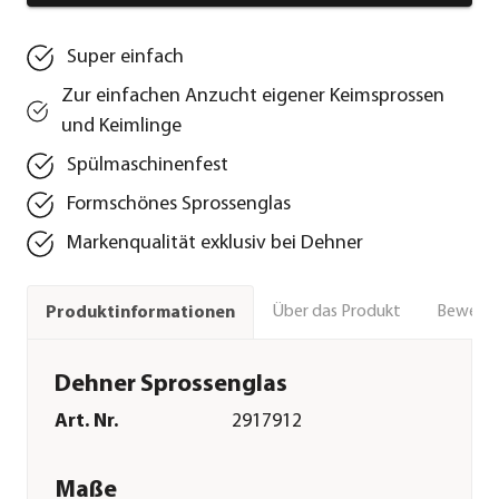
Super einfach
Zur einfachen Anzucht eigener Keimsprossen
und Keimlinge
Spülmaschinenfest
Formschönes Sprossenglas
Markenqualität exklusiv bei Dehner
Über das Produkt
Bewert
Produktinformationen
Dehner Sprossenglas
Art. Nr.
2917912
Maße