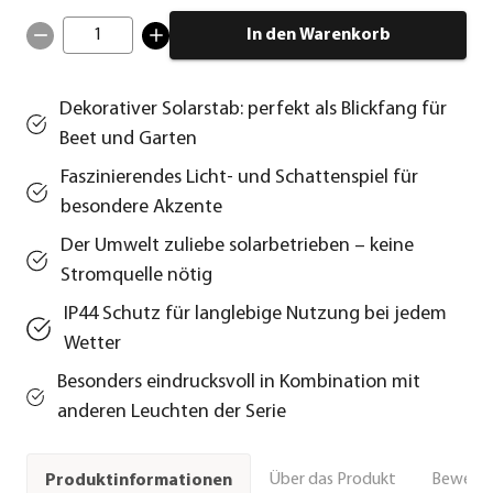
1
In den Warenkorb
Dekorativer Solarstab: perfekt als Blickfang für
Beet und Garten
Faszinierendes Licht- und Schattenspiel für
besondere Akzente
Der Umwelt zuliebe solarbetrieben – keine
Stromquelle nötig
IP44 Schutz für langlebige Nutzung bei jedem
Wetter
Besonders eindrucksvoll in Kombination mit
anderen Leuchten der Serie
Über das Produkt
Bewert
Produktinformationen