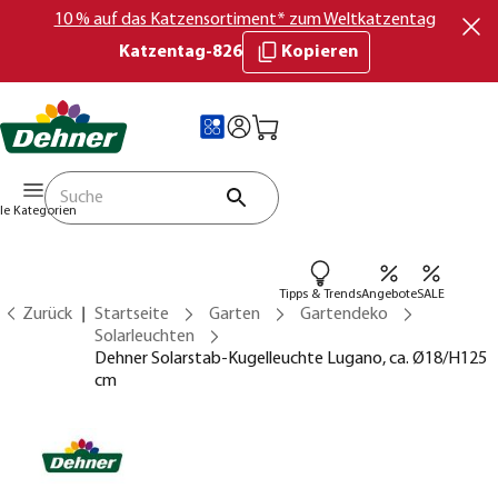
10 % auf das Katzensortiment* zum Weltkatzentag
Katzentag-826
Kopieren
lle Kategorien
Tipps & Trends
Angebote
SALE
Zurück
Startseite
Garten
Gartendeko
Solarleuchten
Dehner Solarstab-Kugelleuchte Lugano, ca. Ø18/H125
cm