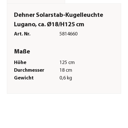
Dehner Solarstab-Kugelleuchte
Lugano, ca. Ø18/H125 cm
Art. Nr.
5814660
Maße
Höhe
125 cm
Durchmesser
18 cm
Gewicht
0,6 kg
Merkmale
Farbe
Grau
Materialien
Metall|Kunststoff
Technische Details
Lichtfarbe
Warmweiß