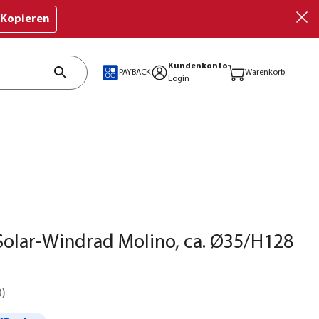
Kopieren
Kundenkonto
PAYBACK
Warenkorb
Login
olar-Windrad Molino, ca. Ø35/H128
0
)