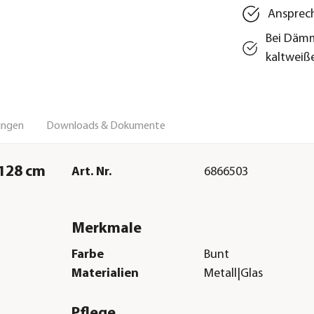
Ansprech
Bei Dämm
kaltweiß
ungen
Downloads & Dokumente
H128 cm
Art. Nr.
6866503
Merkmale
Farbe
Bunt
Materialien
Metall|Glas
Pflege