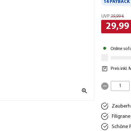
14 PAYBACK 
UVP
39,99 €
29,99
Online sof
Preis inkl.
1
Zauberha
Filigran
Schöne F