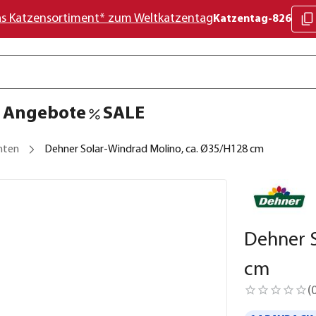
as Katzensortiment* zum Weltkatzentag
Katzentag-826
Angebote
SALE
hten
Dehner Solar-Windrad Molino, ca. Ø35/H128 cm
Dehner S
cm
(