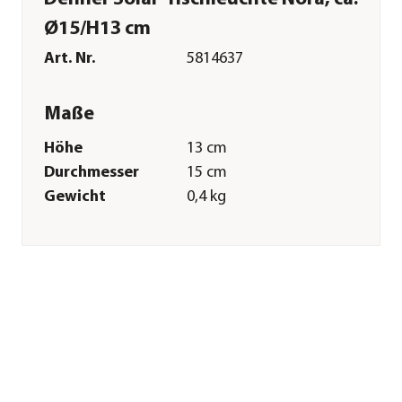
Ø15/H13 cm
Art. Nr.
5814637
Maße
Höhe
13 cm
Durchmesser
15 cm
Gewicht
0,4 kg
Merkmale
Farbe
Silber
Materialien
Metall|Kunststoff
Technische Details
Lichtfarbe
Warmweiß
Stromqülle
Solar
Funktionen
Dämmerungssensor|On/Off-