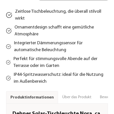
Zeitlose Tischbeleuchtung, die überall stilvoll
wirkt
Ornamentdesign schafft eine gemütliche
Atmosphäre
Integrierter Dämmerungssensor für
automatische Beleuchtung
Perfekt für stimmungsvolle Abende auf der
Terrasse oder im Garten
IP44-Spritzwasserschutz: ideal für die Nutzung
im Außenbereich
Über das Produkt
Bewert
Produktinformationen
Dehner Solar-Tischleuchte Nora, ca.