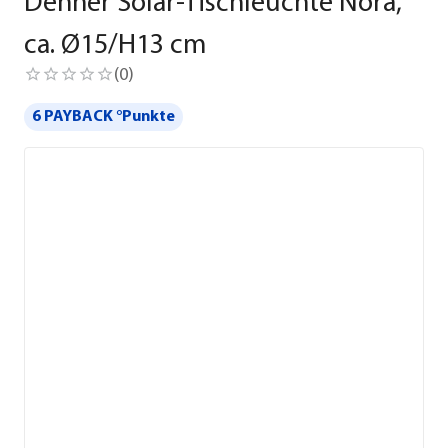
Dehner Solar-Tischleuchte Nora,
ca. Ø15/H13 cm
(
0
)
6 PAYBACK °Punkte