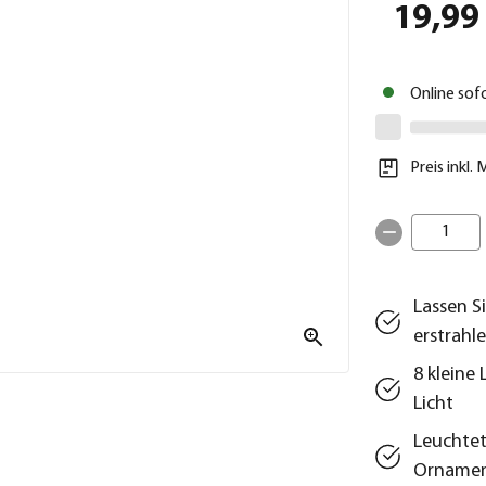
19,99
Online sof
Preis inkl.
1
Lassen S
erstrahl
8 kleine
Licht
Leuchte
Ornamen