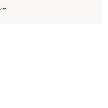
 des
rn, wird
ost zu
er GmbH &