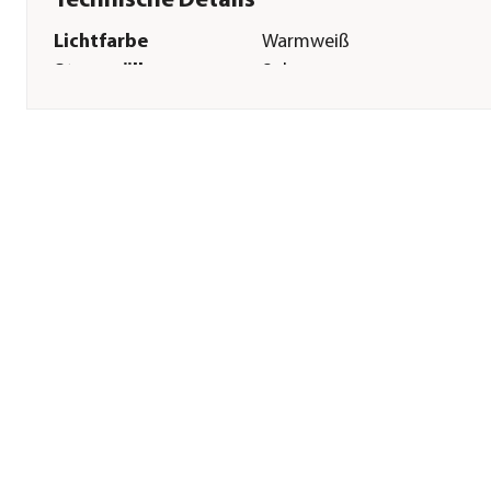
Technische Details
Lichtfarbe
Warmweiß
Stromqülle
Solar
Funktionen
Dämmerungssensor|On/Off
Schalter
Leuchtdaür
6 Stunde(n)
Sonstiges
Marke
Dehner
Qualität
Markenqualität
Garantie
2 Jahr(e)
Hinweis
Schutzart IP44