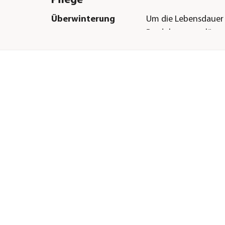
Pflege
Überwinterung
Um die Lebensdauer
Produkts zu verlänge
-
empfohlen, es vor Fr
schützen.
Herstellerangaben
Land
DE
Firma
Dehner Gartencent
Co. KG
E-Mail
service@dehner.de
Straße
Donauwörther Str.
Hausnummer
3-5
Postleitzahl
86641
Stadt
Rain