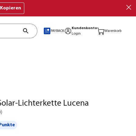
Kopieren
Kundenkonto
PAYBACK
Warenkorb
Login
olar-Lichterkette Lucena
0
)
Punkte