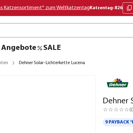
as Katzensortiment* zum Weltkatzentag
Katzentag-826
Angebote
SALE
hten
Dehner Solar-Lichterkette Lucena
Dehner S
(
9 PAYBACK °