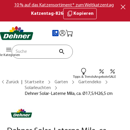
10 % auf das Katzensortiment* zum Weltkatzentag
Katzentag-826
Kopieren
lle Kategorien
Tipps & Trends
Angebote
SALE
Zurück
Startseite
Garten
Gartendeko
Solarleuchten
Dehner Solar-Laterne Mila, ca. Ø17,5/H26,5 cm