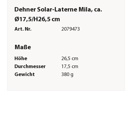
Dehner Solar-Laterne Mila, ca.
Ø17,5/H26,5 cm
Art. Nr.
2079473
Maße
Höhe
26,5 cm
Durchmesser
17,5 cm
Gewicht
380 g
Merkmale
Farbe
Natur|Braun
Materialien
Kunststoff|Metall
Technische Details
Lichtfarbe
Warmweiß
Spannung
1,2 V