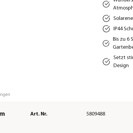
Wunders
Atmosph
Solarene
IP44 Sch
Bis zu 6
Gartenb
Setzt st
Design
ungen
cm
Art. Nr.
5809488