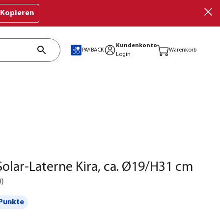
Kopieren
Kundenkonto
PAYBACK
Warenkorb
Login
olar-Laterne Kira, ca. Ø19/H31 cm
0
)
Punkte