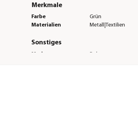
Merkmale
Farbe
Grün
Materialien
Metall|Textilien
Sonstiges
Marke
Dehner
Qualität
Markenqualität
Hinweis
Schutzart IP44
H &