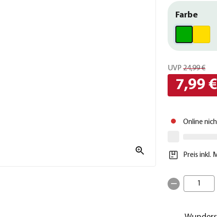
Farbe
UVP
24,99 €
7,99 
Online nic
Preis inkl.
1