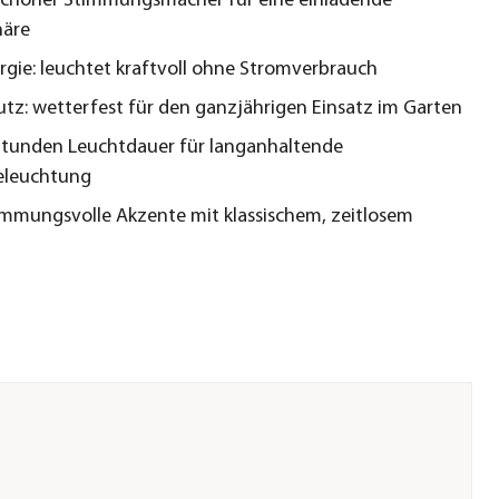
chöner Stimmungsmacher für eine einladende
äre
rgie: leuchtet kraftvoll ohne Stromverbrauch
utz: wetterfest für den ganzjährigen Einsatz im Garten
 Stunden Leuchtdauer für langanhaltende
eleuchtung
immungsvolle Akzente mit klassischem, zeitlosem