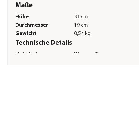
Maße
Höhe
31 cm
Durchmesser
19 cm
Gewicht
0,54 kg
Technische Details
Lichtfarbe
Warmweiß
Stromqülle
Solar
Leuchtdaür
6 Stunde(n)
Herstellerangaben
Land
DE
Firma
Dehner Gartencenter Gmb
Co. KG
E-Mail
service@dehner.de
Straße
Donauwörther Str.
Hausnummer
3-5