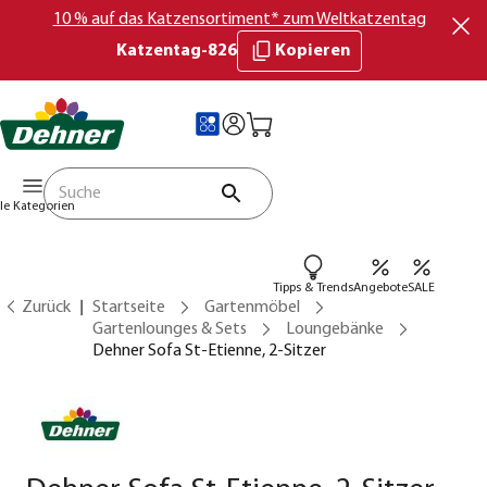
10 % auf das Katzensortiment* zum Weltkatzentag
Katzentag-826
Kopieren
lle Kategorien
Tipps & Trends
Angebote
SALE
Zurück
Startseite
Gartenmöbel
Gartenlounges & Sets
Loungebänke
Dehner Sofa St-Etienne, 2-Sitzer