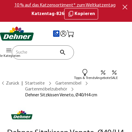
10 % auf das Katzensortiment* zum Weltkatzentag
Katzentag-826
Kopieren
lle Kategorien
Tipps & Trends
Angebote
SALE
Zurück
Startseite
Gartenmöbel
Gartenmöbelzubehör
Dehner Sitzkissen Veneto, Ø40/H4 cm