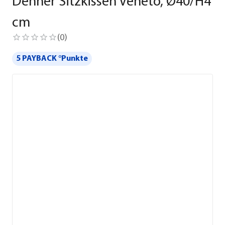
Dehner Sitzkissen Veneto, Ø40/H4
cm
(
0
)
5 PAYBACK °Punkte