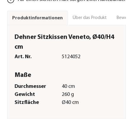
Über das Produkt
Bewert
Produktinformationen
Dehner Sitzkissen Veneto, Ø40/H4
cm
Art. Nr.
5124052
Maße
Durchmesser
40 cm
Gewicht
260 g
Sitzfläche
Ø40 cm
Kissenstärke
4 cm
Merkmale
Farbe
Dunkelgrau