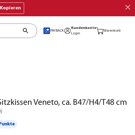
Kopieren
Kundenkonto
PAYBACK
Warenkorb
Login
itzkissen Veneto, ca. B47/H4/T48 cm
0
)
Punkte