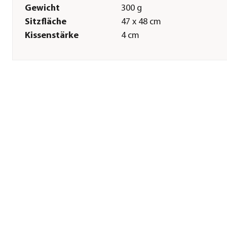
Gewicht
300 g
Sitzfläche
47 x 48 cm
Kissenstärke
4 cm
Pflege
Pflegehinweise
Handwäsche