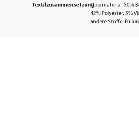
Textilzusammensetzung
Obermaterial: 50% 
42% Polyester, 5% Vi
andere Stoffe, Füllu
PU-Schaum
Oberfläche
wasserabweisend
Gastronomie geeignet
Ja
Motiv
Uni
Besonderheiten
aus recycelten Mater
Füllung
Schaumfüllung
Sonstiges
Marke
Dehner
Qualität
Markenqualität
Serie
Veneto
Hinweis
2 Jahre Garantie auf
Farbechtheit im Rah
Gewährleistung