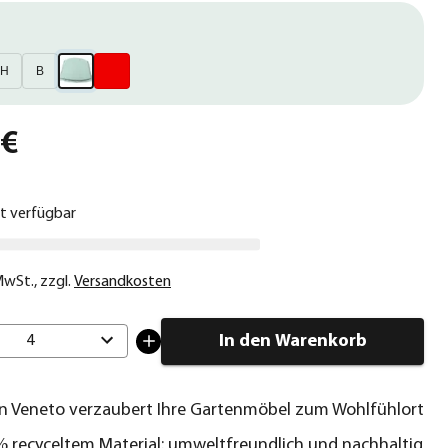
H
B
 €
ht verfügbar
 MwSt.
,
zzgl.
Versandkosten
In den Warenkorb
4
en Veneto verzaubert Ihre Gartenmöbel zum Wohlfühlort
 recyceltem Material: umweltfreundlich und nachhaltig