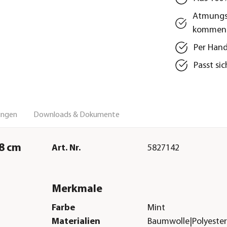
Atmungsa
kommen
Per Hand
Passt si
ungen
Downloads & Dokumente
48 cm
Art. Nr.
5827142
Merkmale
Farbe
Mint
Materialien
Baumwolle|Polyester