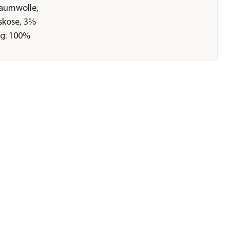
Baumwolle,
skose, 3%
ng: 100%
ialien
men der