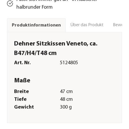
halbrunder Form
Über das Produkt
Bewert
Produktinformationen
Dehner Sitzkissen Veneto, ca.
B47/H4/T48 cm
Art. Nr.
5124805
Maße
Breite
47 cm
Tiefe
48 cm
Gewicht
300 g
Sitzfläche
47 x 48 cm
Kissenstärke
4 cm