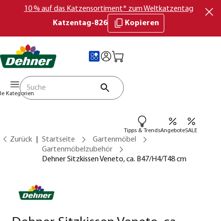
10 % auf das Katzensortiment* zum Weltkatzentag
Katzentag-826
Kopieren
lle Kategorien
Tipps & Trends
Angebote
SALE
Zurück
Startseite
Gartenmöbel
Gartenmöbelzubehör
Dehner Sitzkissen Veneto, ca. B47/H4/T48 cm