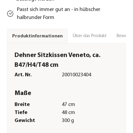
Passt sich immer gut an - in hübscher
halbrunder Form
Über das Produkt
Bewert
Produktinformationen
Dehner Sitzkissen Veneto, ca.
B47/H4/T48 cm
Art. Nr.
20010023404
Maße
Breite
47 cm
Tiefe
48 cm
Gewicht
300 g
Kissenstärke
4 cm