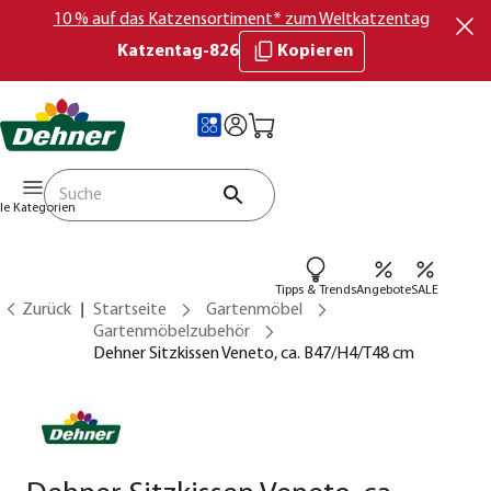
10 % auf das Katzensortiment* zum Weltkatzentag
Katzentag-826
Kopieren
lle Kategorien
Tipps & Trends
Angebote
SALE
Zurück
Startseite
Gartenmöbel
Gartenmöbelzubehör
Dehner Sitzkissen Veneto, ca. B47/H4/T48 cm