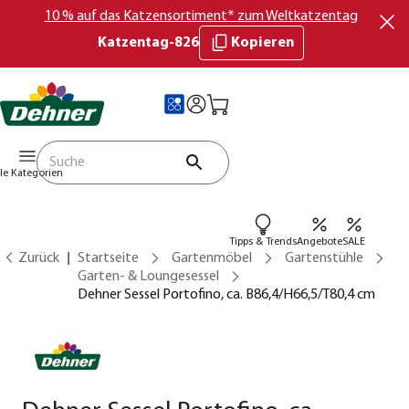
10 % auf das Katzensortiment* zum Weltkatzentag
Katzentag-826
Kopieren
lle Kategorien
Tipps & Trends
Angebote
SALE
Zurück
Startseite
Gartenmöbel
Gartenstühle
Garten- & Loungesessel
Dehner Sessel Portofino, ca. B86,4/H66,5/T80,4 cm