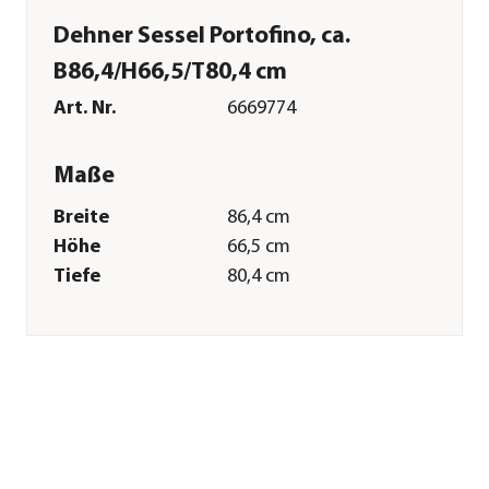
Dehner Sessel Portofino, ca.
B86,4/H66,5/T80,4 cm
Art. Nr.
6669774
Maße
Breite
86,4 cm
Höhe
66,5 cm
Tiefe
80,4 cm
Gewicht
14 kg
Sitzfläche
66 x 64,5 cm
Armlehnenhöhe
62,5 cm
Sitzhöhe
41,8 cm
Kissenstärke
14 cm
Merkmale