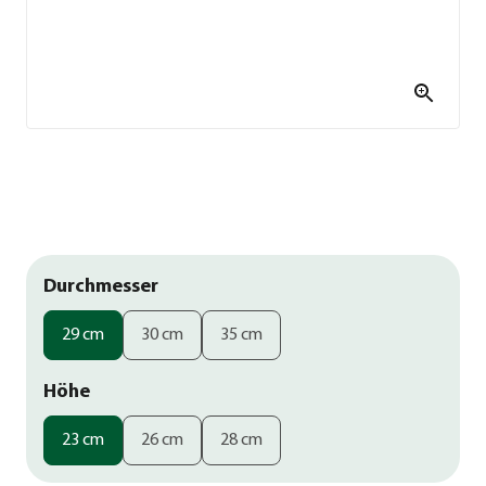
Durchmesser
29 cm
30 cm
35 cm
Höhe
23 cm
26 cm
28 cm