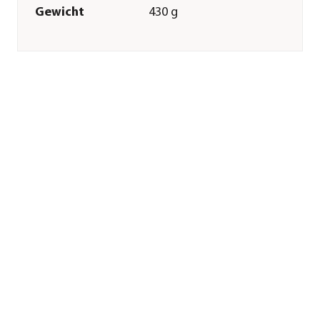
Gewicht
430 g
Innenmaß Höhe
22 cm
Innenmaß
27,5 cm
Durchmesser
Merkmale
Farbe
Braun|Schwarz
Materialien
Seegras
Ausführung
Korb
Form
Rund
Einsatzbereich
Indoor
Sonstiges
Marke
Dehner
Qualität
Markenqualität
Herstellerangaben
Land
DE