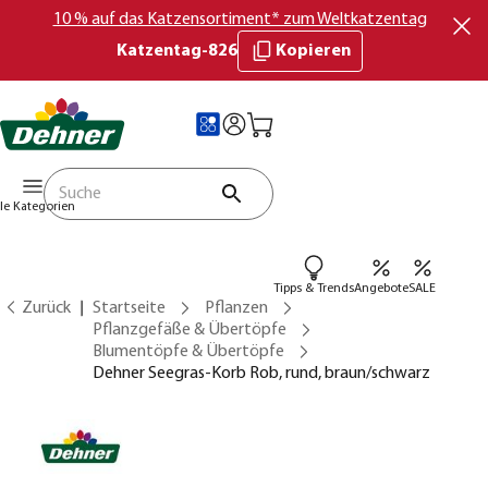
10 % auf das Katzensortiment* zum Weltkatzentag
Katzentag-826
Kopieren
lle Kategorien
Tipps & Trends
Angebote
SALE
Zurück
Startseite
Pflanzen
Pflanzgefäße & Übertöpfe
Blumentöpfe & Übertöpfe
Dehner Seegras-Korb Rob, rund, braun/schwarz