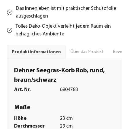
Das Innenleben ist mit praktischer Schutzfolie
ausgeschlagen
Tolles Deko-Objekt verleiht jedem Raum ein
behagliches Ambiente
Über das Produkt
Bewert
Produktinformationen
Dehner Seegras-Korb Rob, rund,
braun/schwarz
Art. Nr.
6904783
Maße
Höhe
23 cm
Durchmesser
29 cm