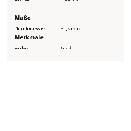
Art. Nr.
5060397
Maße
Durchmesser
31,5 mm
Merkmale
Farbe
Gold
Materialien
Aluminium
Inhalt
10 Stück
Sonstiges
Marke
Dehner
Qualität
Markenqualität
Herstellerangaben
Land
DE
Firma
Dehner
Gartencenter GmbH