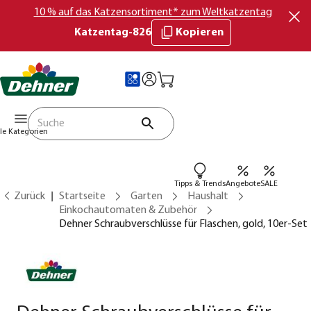
10 % auf das Katzensortiment* zum Weltkatzentag
Katzentag-826
Kopieren
lle Kategorien
Tipps & Trends
Angebote
SALE
Zurück
Startseite
Garten
Haushalt
Einkochautomaten & Zubehör
Dehner Schraubverschlüsse für Flaschen, gold, 10er-Set