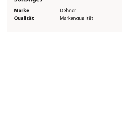
Marke
Dehner
Qualität
Markenqualität
Hinweis
Innendurchmesser
oben: 17,5 cm
Innendurchmesser
unten: 13 cm
Herstellerangaben
Land
DE
Firma
Dehner
Gartencenter GmbH
& Co. KG
E-Mail
service@dehner.de
Straße
Donauwörther Str.
Hausnummer
3-5
Postleitzahl
86641