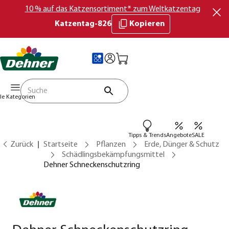
10 % auf das Katzensortiment* zum Weltkatzentag
Katzentag-826
Kopieren
lle Kategorien
Tipps & Trends
Angebote
SALE
Zurück
Startseite
Pflanzen
Erde, Dünger & Schutz
Schädlingsbekämpfungsmittel
Dehner Schneckenschutzring