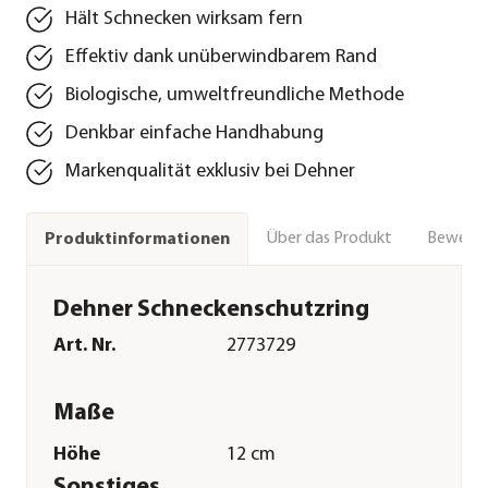
Hält Schnecken wirksam fern
Effektiv dank unüberwindbarem Rand
Biologische, umweltfreundliche Methode
Denkbar einfache Handhabung
Markenqualität exklusiv bei Dehner
Über das Produkt
Bewert
Produktinformationen
Dehner Schneckenschutzring
Art. Nr.
2773729
Maße
Höhe
12 cm
Sonstiges