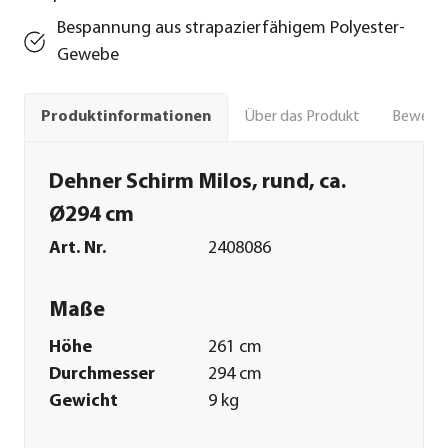
Bespannung aus strapazierfähigem Polyester-
Gewebe
Über das Produkt
Bewert
Produktinformationen
Dehner Schirm Milos, rund, ca.
Ø294 cm
Art. Nr.
2408086
Maße
Höhe
261 cm
Durchmesser
294 cm
Gewicht
9 kg
Durchmesser
38 mm