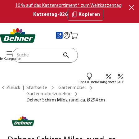
10 % auf das Katzensortiment* zum Weltkatzentag
Katzentag-826
Kopieren
lle Kategorien
Tipps & Trends
Angebote
SALE
Zurück
Startseite
Gartenmöbel
Gartenmöbelzubehör
Dehner Schirm Milos, rund, ca. Ø294 cm