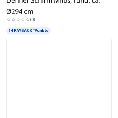
Dehner Schirm Milos, rund, ca.
Ø294 cm
(
0
)
14 PAYBACK °Punkte