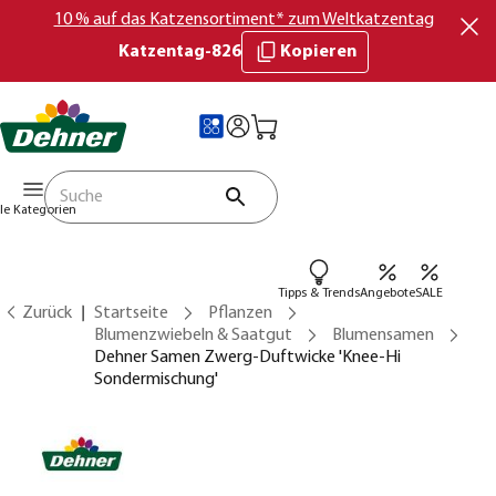
10 % auf das Katzensortiment* zum Weltkatzentag
Katzentag-826
Kopieren
lle Kategorien
Tipps & Trends
Angebote
SALE
Zurück
Startseite
Pflanzen
Blumenzwiebeln & Saatgut
Blumensamen
Dehner Samen Zwerg-Duftwicke 'Knee-Hi
Sondermischung'