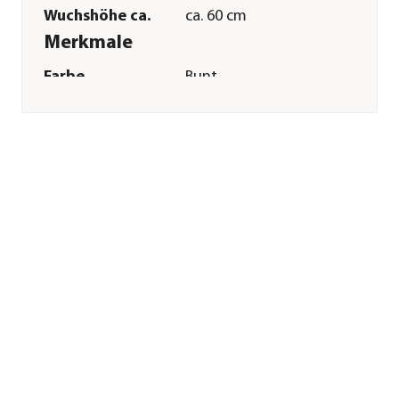
Wuchshöhe ca.
ca. 60 cm
Merkmale
Farbe
Bunt
Blütezeit
Juli|August|September|Oktobe
Duft
duftend
Keimdaür
10 - 14 Tag(e)
Inhalt reicht für ca.
30 Pflanzen
Pflege
Standort
sonnig
Bodenbeschaffenheit
nährstoffreich|humos
Aussaat-/
1 cm
Pflanztiefe
Aussaatzeit
April|Mai
Düngung
mehrfache
Düngergaben