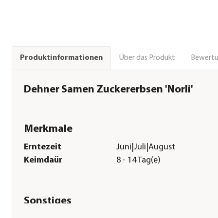
Über das Produkt
Bewert
Produktinformationen
Dehner Samen Zuckererbsen 'Norli'
Merkmale
Erntezeit
Juni|Juli|August
Keimdaür
8 - 14 Tag(e)
Sonstiges