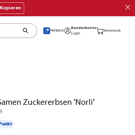
Kopieren
Kundenkonto
PAYBACK
Warenkorb
Login
amen Zuckererbsen 'Norli'
0
)
Punkt