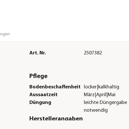
ungen
Art. Nr.
2507382
Pflege
Bodenbeschaffenheit
locker|kalkhaltig
Aussaatzeit
März|April|Mai
Düngung
leichte Düngergabe
notwendig
Herstellerangaben