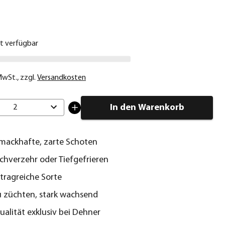
€
ht verfügbar
 MwSt.
,
zzgl.
Versandkosten
In den Warenkorb
2
mackhafte, zarte Schoten
chverzehr oder Tiefgefrieren
rtragreiche Sorte
u züchten, stark wachsend
alität exklusiv bei Dehner