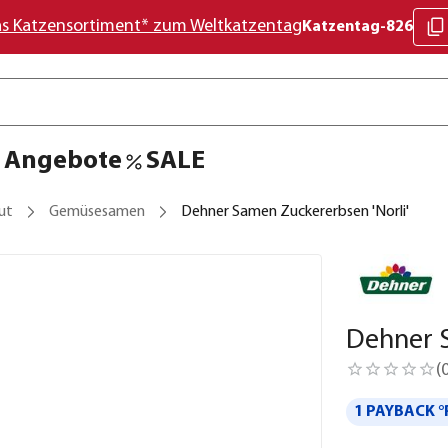
as Katzensortiment* zum Weltkatzentag
Katzentag-826
Angebote
SALE
ut
Gemüsesamen
Dehner Samen Zuckererbsen 'Norli'
Dehner S
(
1 PAYBACK °