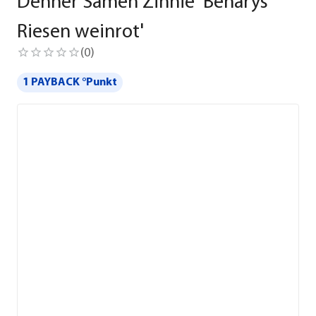
Dehner Samen Zinnie 'Benarys
Riesen weinrot'
(
0
)
1 PAYBACK °Punkt