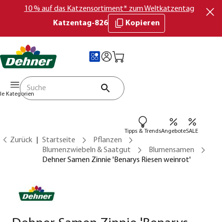
10 % auf das Katzensortiment* zum Weltkatzentag
Katzentag-826
Kopieren
lle Kategorien
Tipps & Trends
Angebote
SALE
Zurück
Startseite
Pflanzen
Blumenzwiebeln & Saatgut
Blumensamen
Dehner Samen Zinnie 'Benarys Riesen weinrot'