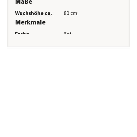
Maße
Wuchshöhe ca.
80 cm
Merkmale
Farbe
Rot
Blütezeit
Juli|August|September
Keimdaür
10 - 14 Tag(e)
Inhalt reicht für ca.
40 Pflanzen
Inhalt
6 g
Lebenszyklus
einjährig
Pflege
Standort
sonnig
Bodenbeschaffenheit
humos
Pflanzzeit
Mai|Juni
Aussaat-/
0,5 cm
Pflanztiefe