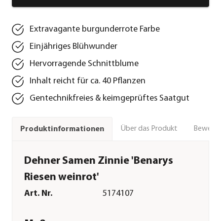
Extravagante burgunderrote Farbe
Einjähriges Blühwunder
Hervorragende Schnittblume
Inhalt reicht für ca. 40 Pflanzen
Gentechnikfreies & keimgeprüftes Saatgut
Über das Produkt
Bewert
Produktinformationen
Dehner Samen Zinnie 'Benarys
Riesen weinrot'
Art. Nr.
5174107