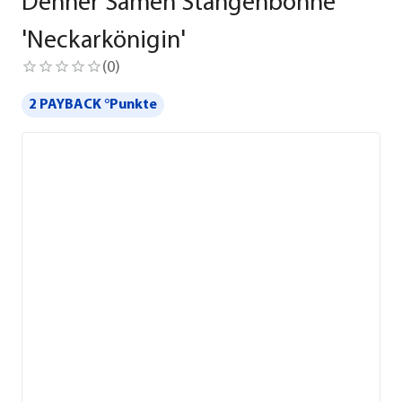
Dehner Samen Stangenbohne
'Neckarkönigin'
(
0
)
2 PAYBACK °Punkte