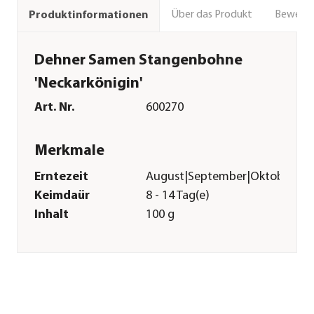
Über das Produkt
Bewert
Produktinformationen
Dehner Samen Stangenbohne
'Neckarkönigin'
Art. Nr.
600270
Merkmale
Erntezeit
August|September|Oktober
Keimdaür
8 - 14 Tag(e)
Inhalt
100 g
Pflege
Standort
sonnig
Bodenbeschaffenheit
humos|locker
Aussaatzeit
Mai|Juni