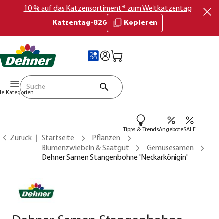
10 % auf das Katzensortiment* zum Weltkatzentag
Katzentag-826
Kopieren
lle Kategorien
Tipps & Trends
Angebote
SALE
Zurück
Startseite
Pflanzen
Blumenzwiebeln & Saatgut
Gemüsesamen
Dehner Samen Stangenbohne 'Neckarkönigin'