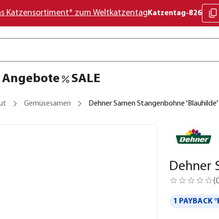
as Katzensortiment* zum Weltkatzentag
Katzentag-826
Angebote
SALE
ut
Gemüsesamen
Dehner Samen Stangenbohne 'Blauhilde'
Dehner 
(
1 PAYBACK °