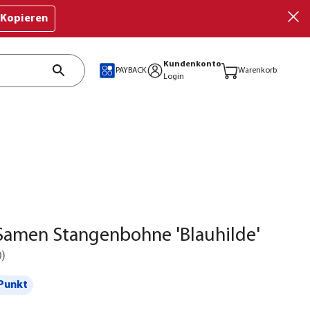
Kopieren
Kundenkonto
PAYBACK
Warenkorb
Login
Samen Stangenbohne 'Blauhilde'
0
)
Punkt