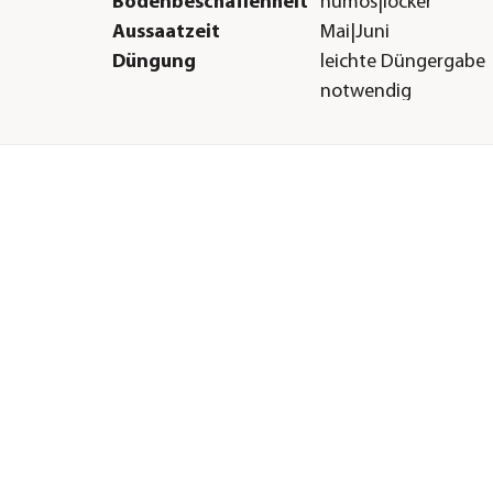
Bodenbeschaffenheit
humos|locker
Aussaatzeit
Mai|Juni
Düngung
leichte Düngergabe
notwendig
Herstellerangaben
Land
DE
Firma
Dehner Gartencent
Co. KG
E-Mail
service@dehner.de
Straße
Donauwörther Str.
Hausnummer
3-5
Postleitzahl
86641
Stadt
Rain