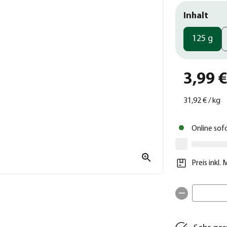
Inhalt
125 g
3,99 
31,92 €
/
kg
Online sof
Preis inkl.