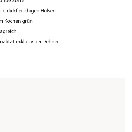
unde Sorte
en, dickfleischigen Hülsen
im Kochen grün
ragreich
alität exklusiv bei Dehner