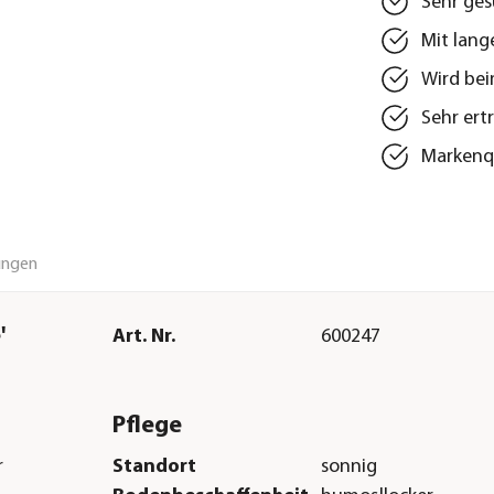
Sehr ges
Mit lang
Wird be
Sehr ert
Markenqu
ungen
'
Art. Nr.
600247
Pflege
r
Standort
sonnig