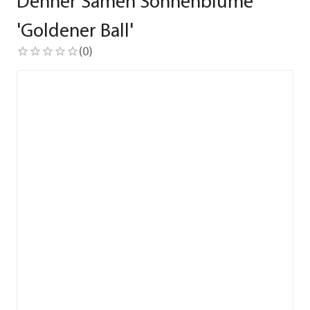
Dehner Samen Sonnenblume
'Goldener Ball'
(
0
)