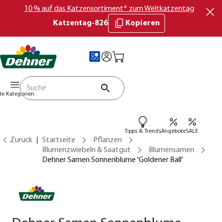
10 % auf das Katzensortiment* zum Weltkatzentag
Katzentag-826
Kopieren
lle Kategorien
Tipps & Trends
Angebote
SALE
Zurück
Startseite
Pflanzen
Blumenzwiebeln & Saatgut
Blumensamen
Dehner Samen Sonnenblume 'Goldener Ball'