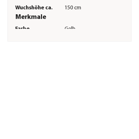
Wuchshöhe ca.
150 cm
Merkmale
Farbe
Gelb
Blütezeit
August|September|Oktober|Jul
Duft
nicht duftend
Keimdaür
6 - 10 Tag(e)
Inhalt reicht für ca.
50 Pflanzen
Inhalt
4 g
Pflege
Standort
sonnig
Bodenbeschaffenheit
humos|lehmig|feucht
Aussaat-/
1 cm
Pflanztiefe
Aussaatzeit
April|Mai
Düngung
mehrfache