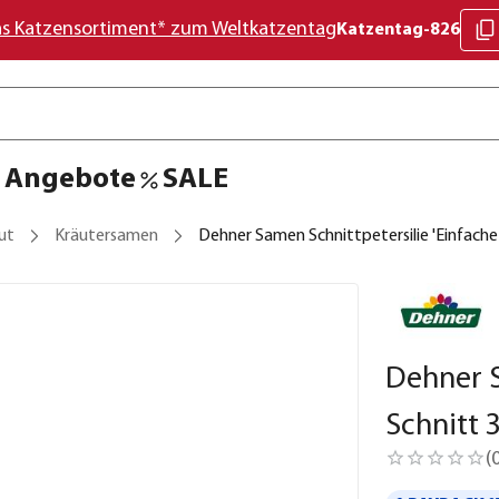
as Katzensortiment* zum Weltkatzentag
Katzentag-826
Angebote
SALE
ut
Kräutersamen
Dehner Samen Schnittpetersilie 'Einfache 
Dehner S
Schnitt 3
(