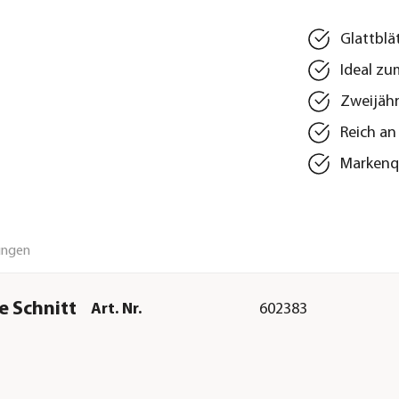
Glattblä
Ideal zu
Zweijähr
Reich an
Markenqu
ungen
e Schnitt
Art. Nr.
602383