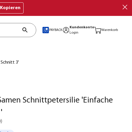
Kopieren
Kundenkonto
PAYBACK
Warenkorb
Login
Schnitt 3'
amen Schnittpetersilie 'Einfache
'
0
)