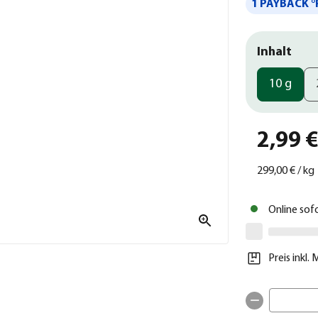
1 PAYBACK °
Inhalt
10 g
2,99 
299,00 €
/
kg
Online sof
Preis inkl.