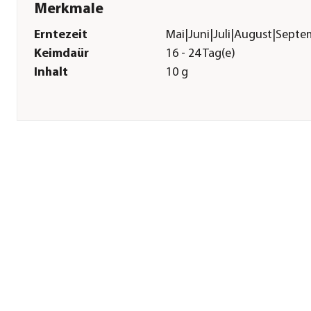
Merkmale
Erntezeit
Mai|Juni|Juli|August|Sep
Keimdaür
16 - 24 Tag(e)
Inhalt
10 g
Sonstiges
Marke
Dehner
Qualität
Markenqualität