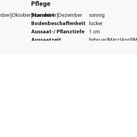
Pflege
tember|Oktober|November|Dezember
Standort
sonnig
Bodenbeschaffenheit
locker
Aussaat-/ Pflanztiefe
1 cm
Aussaatzeit
Februar|März|April|
Düngung
Düngung bei
nährstoffreichem Bo
nötig
Herstellerangaben
Land
DE
Firma
Dehner Gartencent
Co. KG
E-Mail
service@dehner.de
Straße
Donauwörther Str.
Hausnummer
3-5
Postleitzahl
86641