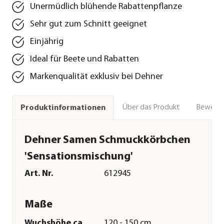
Unermüdlich blühende Rabattenpflanze
Sehr gut zum Schnitt geeignet
Einjährig
Ideal für Beete und Rabatten
Markenqualität exklusiv bei Dehner
Über das Produkt
Bewert
Produktinformationen
Dehner Samen Schmuckkörbchen
'Sensationsmischung'
Art. Nr.
612945
Maße
Wuchshöhe ca.
120 - 150 cm