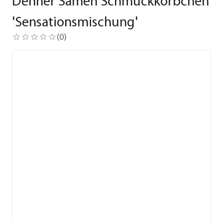
Dehner Samen Schmuckkörbchen
'Sensationsmischung'
(
0
)