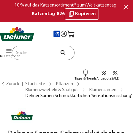
10 % auf das Katzensortiment* zum Weltkatzentag
Katzentag-826
Kopieren
lle Kategorien
Tipps & Trends
Angebote
SALE
Zurück
Startseite
Pflanzen
Blumenzwiebeln & Saatgut
Blumensamen
Dehner Samen Schmuckkörbchen 'Sensationsmischung'