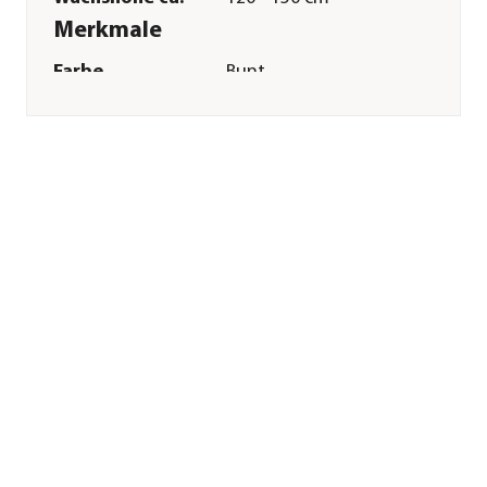
Merkmale
Farbe
Bunt
Blütezeit
Juli|August|September|Oktobe
Duft
duftend
Keimdaür
8 - 14 Tag(e)
Inhalt reicht für ca.
150 Pflanzen
Inhalt
2 g
Pflege
Standort
halbschattig|sonnig
Bodenbeschaffenheit
humos
Pflanzzeit
Mai|Juni
Aussaat-/
1 cm
Pflanztiefe
Aussaatzeit
März|April|Mai
Düngung
leichte Düngergabe